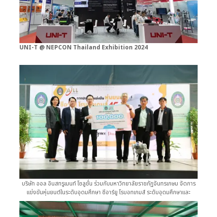
UNI-T @ NEPCON Thailand Exhibition 2024
19-22 June 2024
See more »
บริษัท ออล อินสทรูเมนท์ โซลูชั่น ร่วมกับมหาวิทยาลัยราชภัฏจันทรเกษม จัดการ
แข่งขันหุ่นยนต์ในระดับอุดมศึกษา ซีอาร์ยู โรบอทเกมส์ ระดับอุดมศึกษาและ
อาชีวศึกษา ครั้งที่ 15 ประจำปี 2568 “Change world to Artificial
Intelligence into the future”